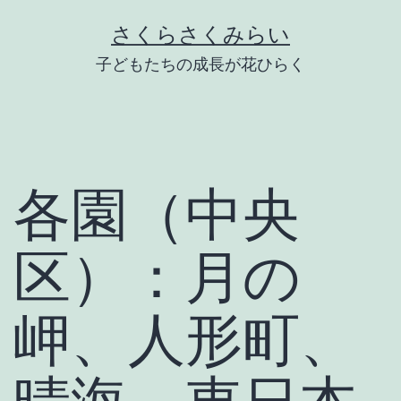
Skip
さくらさくみらい
to
子どもたちの成長が花ひらく
content
各園（中央
区）：月の
岬、人形町、