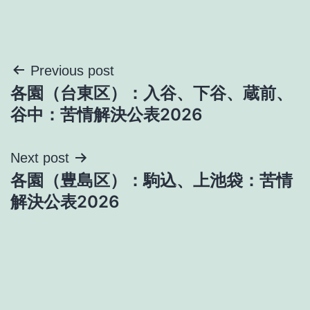
投
Previous post
各園（台東区）：入谷、下谷、蔵前、
稿
谷中：苦情解決公表2026
ナ
Next post
ビ
各園（豊島区）：駒込、上池袋：苦情
ゲ
解決公表2026
ー
シ
ョ