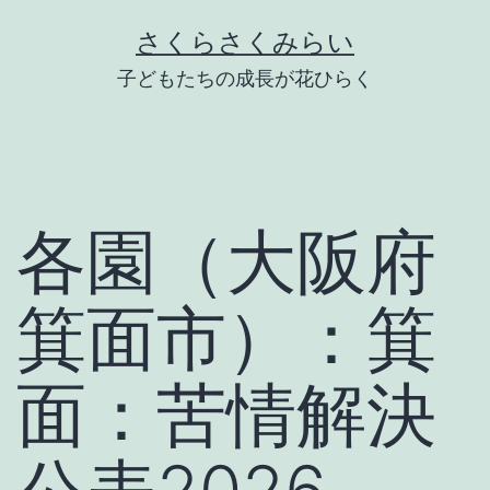
Skip
さくらさくみらい
to
子どもたちの成長が花ひらく
content
各園（大阪府
箕面市）：箕
面：苦情解決