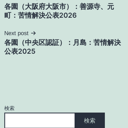
各園（大阪府大阪市）：善源寺、元
稿
町：苦情解決公表2026
ナ
Next post
ビ
各園（中央区認証）：月島：苦情解決
ゲ
公表2025
ー
シ
ョ
ン
検索
検索