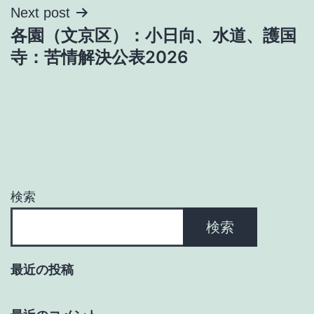
Next post
ビ
各園（文京区）：小日向、水道、護国
ゲ
寺：苦情解決公表2026
ー
シ
ョ
ン
検索
検索
最近の投稿