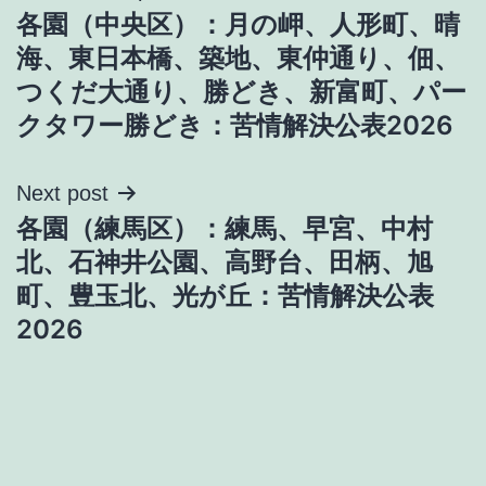
各園（中央区）：月の岬、人形町、晴
稿
海、東日本橋、築地、東仲通り、佃、
ナ
つくだ大通り、勝どき、新富町、パー
クタワー勝どき：苦情解決公表2026
ビ
ゲ
Next post
各園（練馬区）：練馬、早宮、中村
ー
北、石神井公園、高野台、田柄、旭
シ
町、豊玉北、光が丘：苦情解決公表
2026
ョ
ン