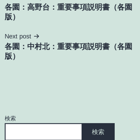
各園：高野台：重要事項説明書（各園
稿
版）
ナ
Next post
ビ
各園：中村北：重要事項説明書（各園
ゲ
版）
ー
シ
ョ
ン
検索
検索