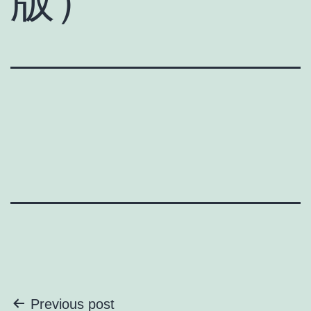
版）
投
Previous post