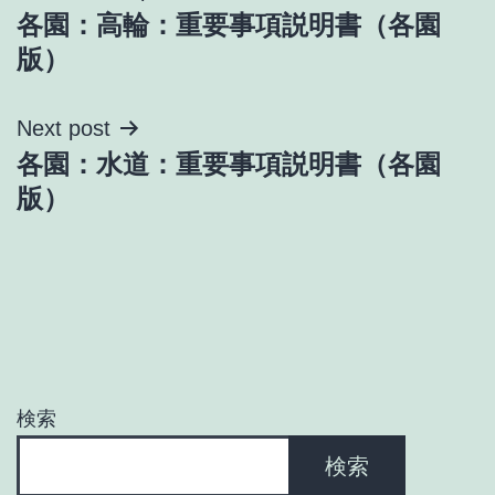
各園：高輪：重要事項説明書（各園
稿
版）
ナ
Next post
ビ
各園：水道：重要事項説明書（各園
ゲ
版）
ー
シ
ョ
ン
検索
検索