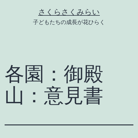
Skip
さくらさくみらい
to
子どもたちの成長が花ひらく
content
各園：御殿
山：意見書