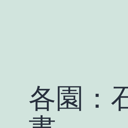
Skip
to
content
各園：
書