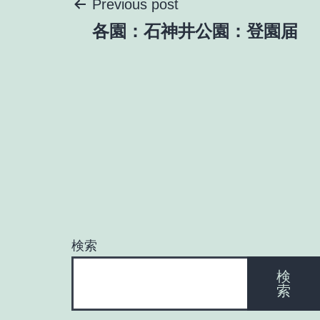
投
Previous post
各園：石神井公園：登園届
稿
ナ
ビ
ゲ
ー
検索
シ
検
索