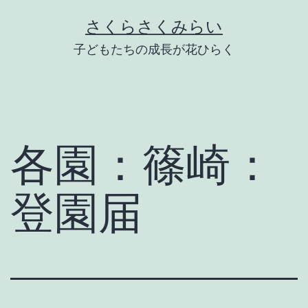
Skip
さくらさくみらい
to
子どもたちの成長が花ひらく
content
各園：篠崎：
登園届