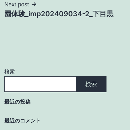
ナ
Next post
園体験_imp202409034-2_下目黒
ビ
ゲ
ー
シ
ョ
検索
ン
検索
最近の投稿
最近のコメント