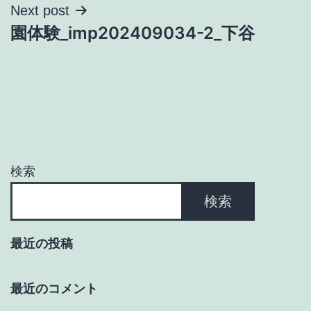
ナ
Next post
園体験_imp202409034-2_下谷
ビ
ゲ
ー
シ
ョ
検索
ン
検索
最近の投稿
最近のコメント