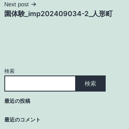
ナ
Next post
園体験_imp202409034-2_人形町
ビ
ゲ
ー
シ
ョ
検索
ン
検索
最近の投稿
最近のコメント