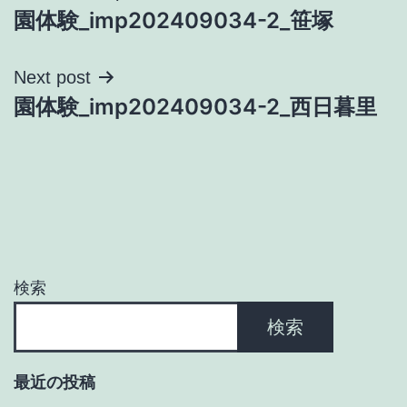
園体験_imp202409034-2_笹塚
稿
ナ
Next post
園体験_imp202409034-2_西日暮里
ビ
ゲ
ー
シ
ョ
検索
ン
検索
最近の投稿