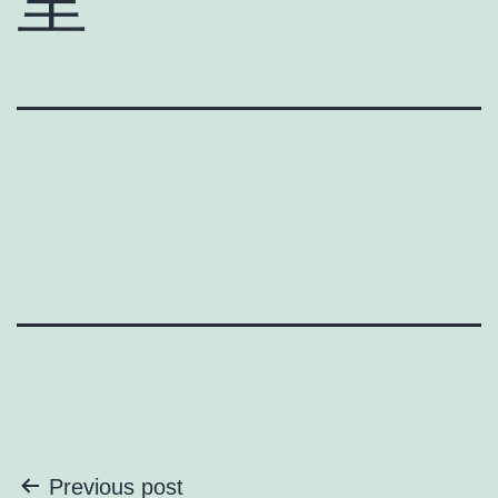
里
投
Previous post