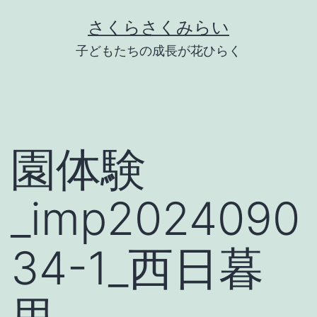
Skip
さくらさくみらい
to
子どもたちの成長が花ひらく
content
園体験
_imp2024090
34-1_西日暮