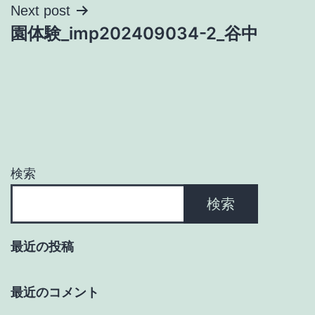
ナ
Next post
園体験_imp202409034-2_谷中
ビ
ゲ
ー
シ
ョ
検索
ン
検索
最近の投稿
最近のコメント