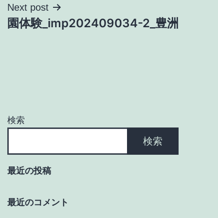
ナ
Next post
園体験_imp202409034-2_豊洲
ビ
ゲ
ー
シ
ョ
検索
ン
検索
最近の投稿
最近のコメント