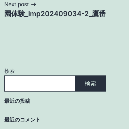
ナ
Next post
園体験_imp202409034-2_鷹番
ビ
ゲ
ー
シ
ョ
検索
ン
検索
最近の投稿
最近のコメント