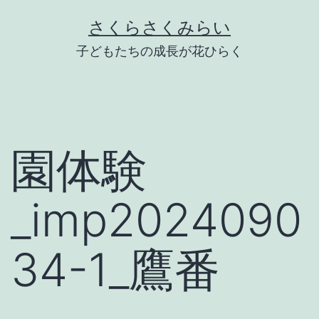
Skip
さくらさくみらい
to
子どもたちの成長が花ひらく
content
園体験
_imp2024090
34-1_鷹番