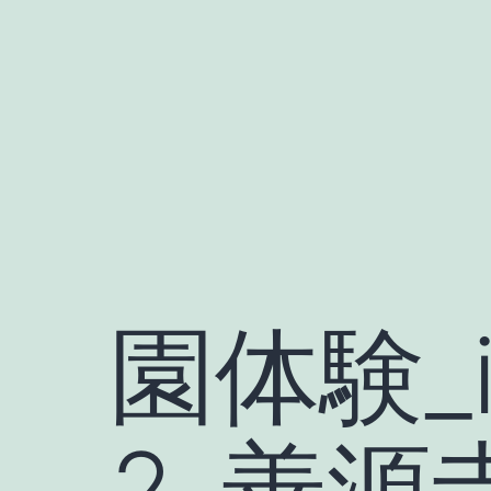
Skip
to
content
園体験_i
2_善源