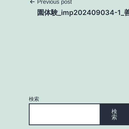
投
Previous post
園体験_imp202409034-1
稿
ナ
ビ
ゲ
ー
検索
シ
検
索