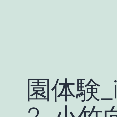
Skip
to
content
園体験_i
2_小竹