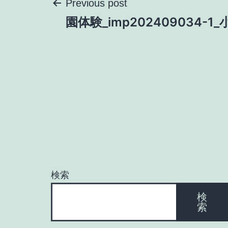
投
Previous post
園体験_imp202409034-1
稿
ナ
ビ
ゲ
ー
検索
シ
検
索