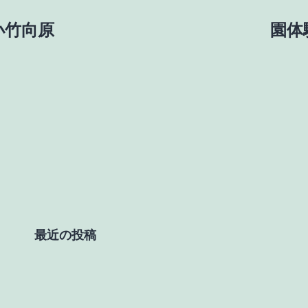
_小竹向原
園体験
最近の投稿