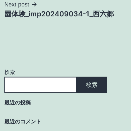
ナ
Next post
園体験_imp202409034-1_西六郷
ビ
ゲ
ー
シ
ョ
検索
ン
検索
最近の投稿
最近のコメント