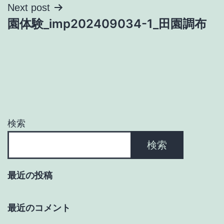
ナ
Next post
園体験_imp202409034-1_田園調布
ビ
ゲ
ー
シ
ョ
検索
ン
検索
最近の投稿
最近のコメント