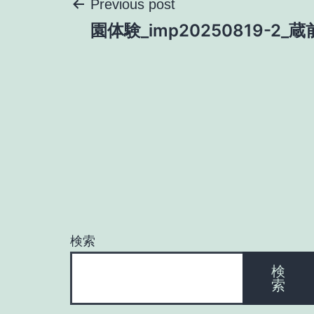
投
Previous post
園体験_imp20250819-2_蔵
稿
ナ
ビ
ゲ
ー
検索
シ
検
索