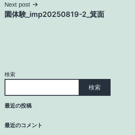
ナ
Next post
園体験_imp20250819-2_箕面
ビ
ゲ
ー
シ
ョ
検索
ン
検索
最近の投稿
最近のコメント