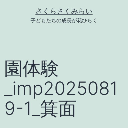
Skip
さくらさくみらい
to
子どもたちの成長が花ひらく
content
園体験
_imp2025081
9-1_箕面