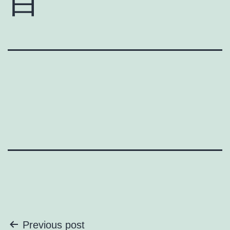
目
投
Previous post