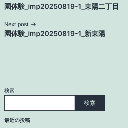
園体験_imp20250819-1_東陽二丁目
稿
ナ
Next post
園体験_imp20250819-1_新東陽
ビ
ゲ
ー
シ
ョ
検索
ン
検索
最近の投稿