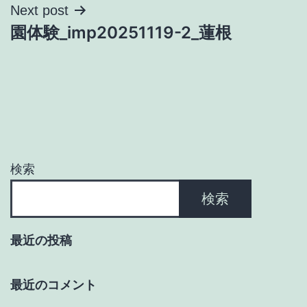
ナ
Next post
園体験_imp20251119-2_蓮根
ビ
ゲ
ー
シ
ョ
検索
ン
検索
最近の投稿
最近のコメント