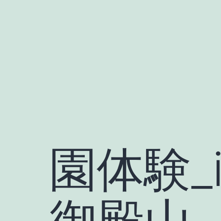
Skip
to
content
園体験_i
御殿山