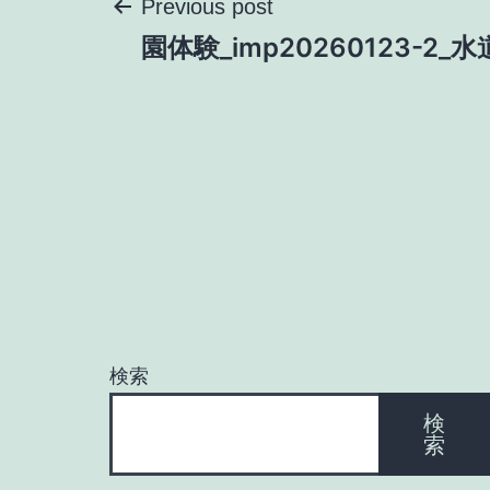
投
Previous post
園体験_imp20260123-2_水
稿
ナ
ビ
ゲ
ー
検索
シ
検
索