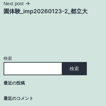
ナ
Next post
園体験_imp20260123-2_都立大
ビ
ゲ
ー
シ
ョ
検索
ン
検索
最近の投稿
最近のコメント