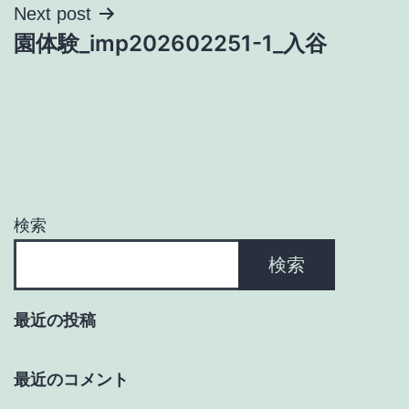
ナ
Next post
園体験_imp202602251-1_入谷
ビ
ゲ
ー
シ
ョ
検索
ン
検索
最近の投稿
最近のコメント