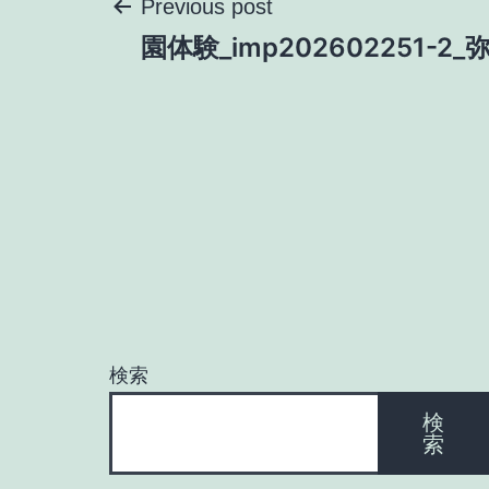
投
Previous post
園体験_imp202602251-2_
稿
ナ
ビ
ゲ
ー
検索
シ
検
索