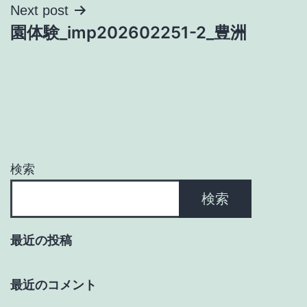
ナ
Next post
園体験_imp202602251-2_豊洲
ビ
ゲ
ー
シ
ョ
検索
ン
検索
最近の投稿
最近のコメント