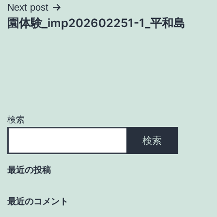
ナ
Next post
園体験_imp202602251-1_平和島
ビ
ゲ
ー
シ
ョ
検索
ン
検索
最近の投稿
最近のコメント