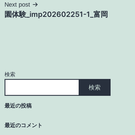
ナ
Next post
園体験_imp202602251-1_富岡
ビ
ゲ
ー
シ
ョ
検索
ン
検索
最近の投稿
最近のコメント