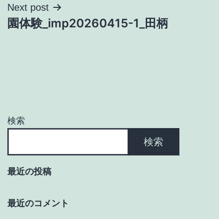
ナ
Next post
園体験_imp20260415-1_田柄
ビ
ゲ
ー
シ
ョ
検索
ン
検索
最近の投稿
最近のコメント