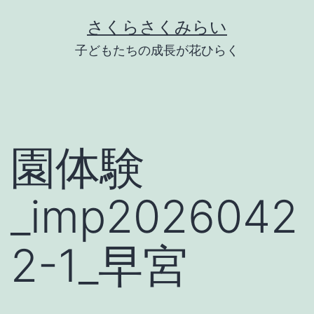
Skip
さくらさくみらい
to
子どもたちの成長が花ひらく
content
園体験
_imp2026042
2-1_早宮