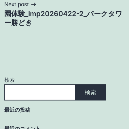
ナ
Next post
園体験_imp20260422-2_パークタワ
ビ
ー勝どき
ゲ
ー
シ
ョ
検索
ン
検索
最近の投稿
最近のコメント