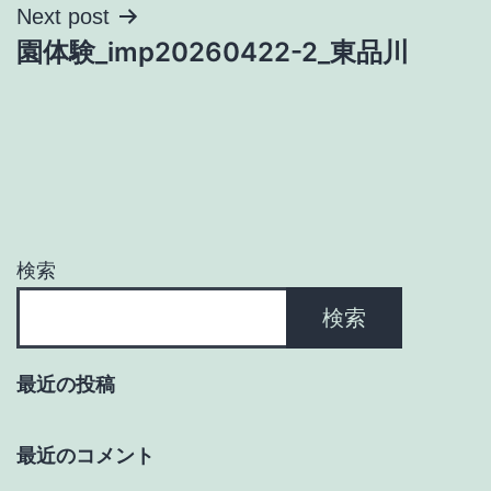
ナ
Next post
園体験_imp20260422-2_東品川
ビ
ゲ
ー
シ
ョ
検索
ン
検索
最近の投稿
最近のコメント