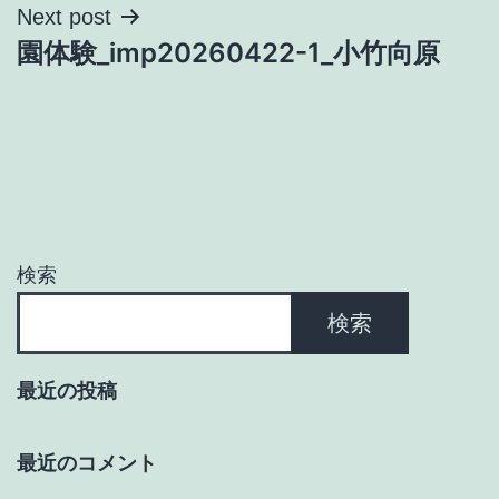
ナ
Next post
園体験_imp20260422-1_小竹向原
ビ
ゲ
ー
シ
ョ
検索
ン
検索
最近の投稿
最近のコメント