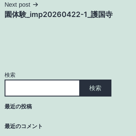
ナ
Next post
園体験_imp20260422-1_護国寺
ビ
ゲ
ー
シ
ョ
検索
ン
検索
最近の投稿
最近のコメント