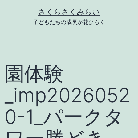
Skip
さくらさくみらい
to
子どもたちの成長が花ひらく
content
園体験
_imp2026052
0-1_パークタ