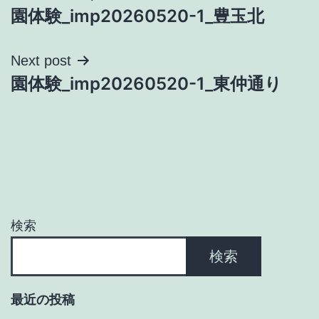
園体験_imp20260520-1_豊玉北
稿
ナ
Next post
園体験_imp20260520-1_東仲通り
ビ
ゲ
ー
シ
ョ
検索
ン
検索
最近の投稿