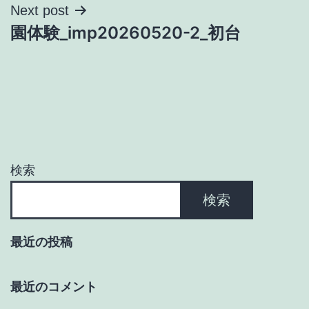
ナ
Next post
園体験_imp20260520-2_初台
ビ
ゲ
ー
シ
ョ
検索
ン
検索
最近の投稿
最近のコメント