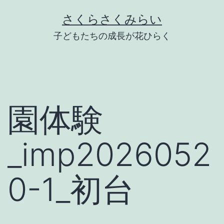
Skip
さくらさくみらい
to
子どもたちの成長が花ひらく
content
園体験
_imp2026052
0-1_初台