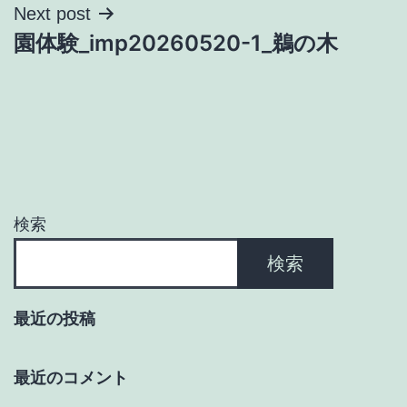
ナ
Next post
園体験_imp20260520-1_鵜の木
ビ
ゲ
ー
シ
ョ
検索
ン
検索
最近の投稿
最近のコメント