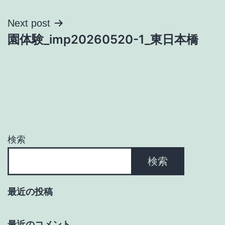
ナ
Next post
ビ
園体験_imp20260520-1_東日本橋
ゲ
ー
シ
ョ
検索
ン
検索
最近の投稿
最近のコメント