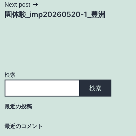
ナ
Next post
園体験_imp20260520-1_豊洲
ビ
ゲ
ー
シ
ョ
検索
ン
検索
最近の投稿
最近のコメント