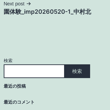
ナ
Next post
園体験_imp20260520-1_中村北
ビ
ゲ
ー
シ
ョ
検索
ン
検索
最近の投稿
最近のコメント