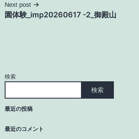
ナ
Next post
園体験_imp20260617 -2_御殿山
ビ
ゲ
ー
シ
ョ
検索
ン
検索
最近の投稿
最近のコメント