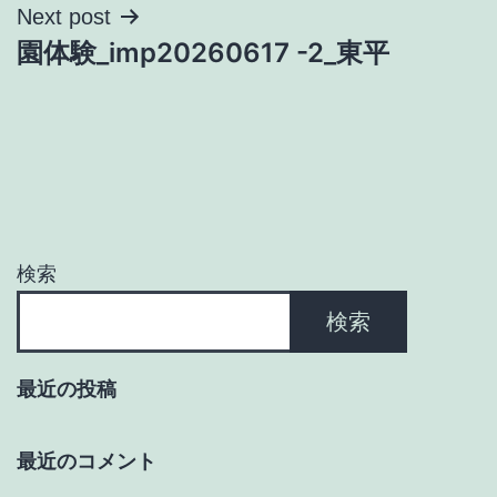
ナ
Next post
園体験_imp20260617 -2_東平
ビ
ゲ
ー
シ
ョ
検索
ン
検索
最近の投稿
最近のコメント