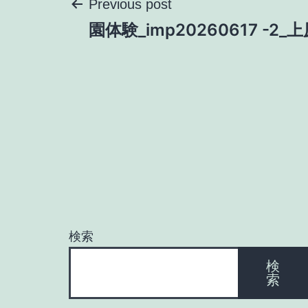
投
Previous post
園体験_imp20260617 -2_
稿
ナ
ビ
ゲ
ー
検索
シ
検
索