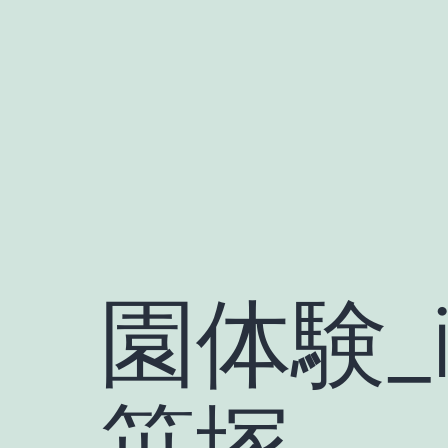
Skip
to
content
園体験_im
笹塚