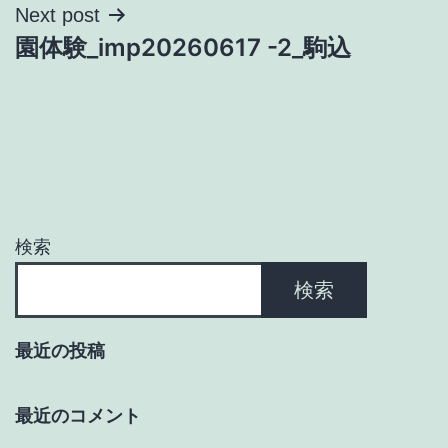
ナ
Next post
園体験_imp20260617 -2_駒込
ビ
ゲ
ー
シ
ョ
検索
ン
検索
最近の投稿
最近のコメント