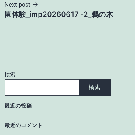
ナ
Next post
園体験_imp20260617 -2_鵜の木
ビ
ゲ
ー
シ
ョ
検索
ン
検索
最近の投稿
最近のコメント