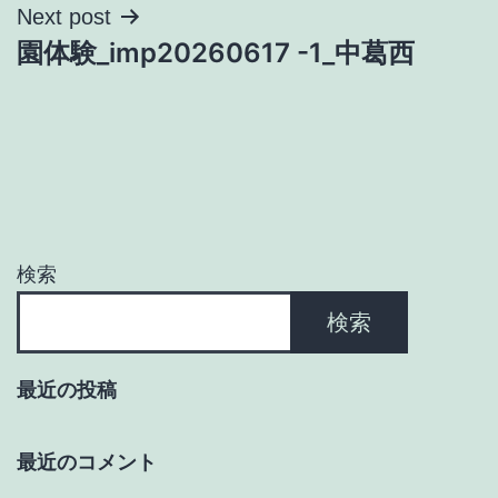
ナ
Next post
園体験_imp20260617 -1_中葛西
ビ
ゲ
ー
シ
ョ
検索
ン
検索
最近の投稿
最近のコメント