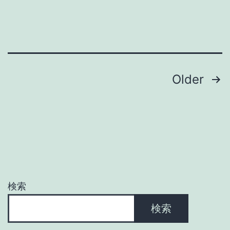
投
Older
稿
の
ペ
ー
検索
ジ
検索
送