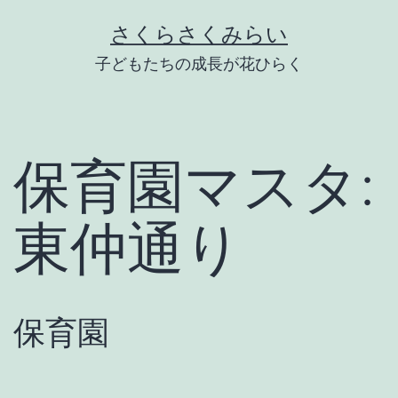
Skip
さくらさくみらい
to
子どもたちの成長が花ひらく
content
保育園マスタ:
東仲通り
保育園